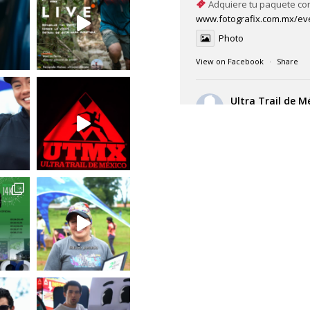
Adquiere tu paquete co
www.fotografix.com.mx/eve
Photo
View on Facebook
·
Share
Ultra Trail de 
Mexico.
4 days ago
¿Listo para Tepec Trail 202
Al empacar tu maleta
no 
Recuerda que estaremos co
Cuicatlán, un lugar único 
Todo lo que llevas contigo,
Photo
View on Facebook
·
Share
Ultra Trail de 