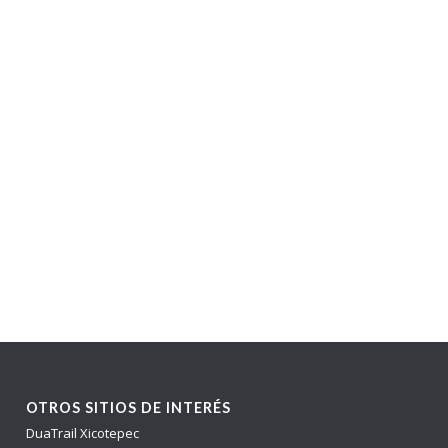
lista, aquí está TOOOOODO lo que necesitas saber para
National Championship Tepec Trail
igo nerd
que sí se lee toda la guía y luego le pasa la
o.
México - UTMX
is in Zapotitlán Salinas, Puebla,
a Salud Solar
en el laboratorio. Pero se validan en el
iel de los corredores. Respetando la naturaleza que los
OTROS SITIOS DE INTERÉS
DuaTrail Xicotepec