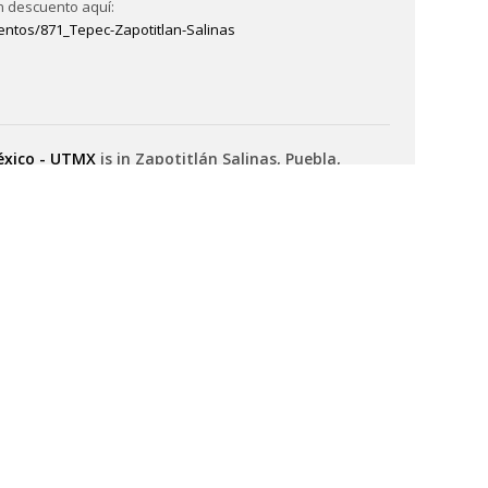
n descuento aquí:
ntos/871_Tepec-Zapotitlan-Salinas
México - UTMX
is in Zapotitlán Salinas, Puebla,
6?
olvides llevar todo tu material obligatorio.
rriendo dentro de la Reserva de la Biosfera Tehuacán-
que merece todo nuestro respeto y cuidado.
 regresa contigo.
México - UTMX
is in Zapotitlán Salinas, Puebla,