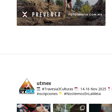
utmex
#Travesia3Culturas
: 14-16 Nov 2025
Inscripciones
#NosVemosEnLaMeta