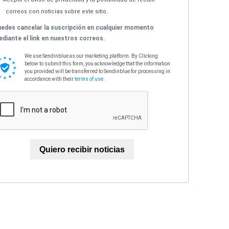
correos con noticias sobre este sitio.
edes cancelar la suscripción en cualquier momento
diante el link en nuestros correos.
We use Sendinblue as our marketing platform. By Clicking
below to submit this form, you acknowledge that the information
you provided will be transferred to Sendinblue for processing in
accordance with their
terms of use
Quiero recibir noticias