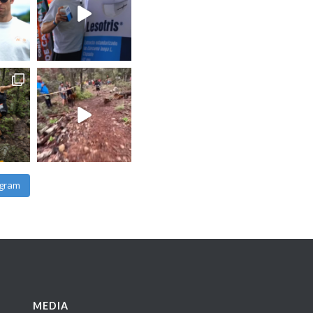
Mexico.
6 days ago
La guía del Corredor está 
disfrutar el Golden Trail 
Etiqueta a esa amiga o am
información a todo el grup
Link:
bit.ly/GuiaTepec26
#NosVemosEnLaMeta
Photo
View on Facebook
·
Share
agram
Ultra Trail de 
Mexico.
6 days ago
Las fórmulas las desarroll
desierto. Protegiendo la p
recibe.
MEDIA