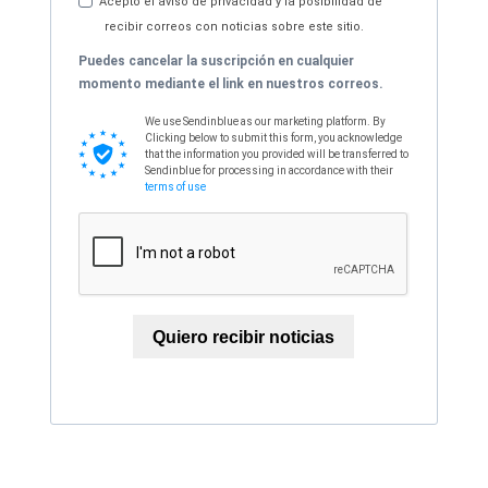
Acepto el aviso de privacidad y la posibilidad de
recibir correos con noticias sobre este sitio.
Puedes cancelar la suscripción en cualquier
momento mediante el link en nuestros correos.
We use Sendinblue as our marketing platform. By
Clicking below to submit this form, you acknowledge
that the information you provided will be transferred to
Sendinblue for processing in accordance with their
terms of use
Quiero recibir noticias