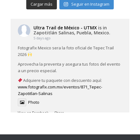
Cargar más
Seguir en Instagram
Ultra Trail de México - UTMX
is in
Zapotitlán Salinas, Puebla, Mexico.
5 days ago
Fotografix Mexico sera la foto oficial de Tepec Trail
2026
Aprovecha la preventa y asegura tus fotos del evento
a un precio especial.
Adquiere tu paquete con descuento aquí:
www.fotografix.com.mx/eventos/871_Tepec-
Zapotitlan-Salinas
Photo
View on Facebook
·
Share
Ultra Trail de México - UTMX
is in
Zapotitlán Salinas, Puebla, Mexico.