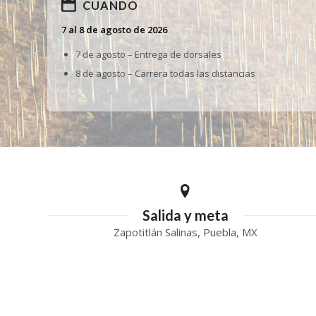
CUANDO
7 al 8 de agosto de 2026
7 de agosto – Entrega de dorsales
8 de agosto – Carrera todas las distancias
Salida y meta
Zapotitlán Salinas, Puebla, MX