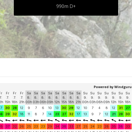
990m D+