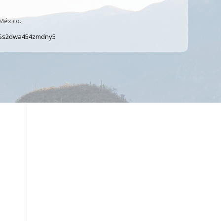
 México.
d5Ss2dwa454zmdny5
l