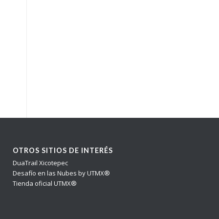
OTROS SITIOS DE INTERÉS
DuaTrail Xicotepec
Desafío en las Nubes by UTMX®
Tienda oficial UTMX®