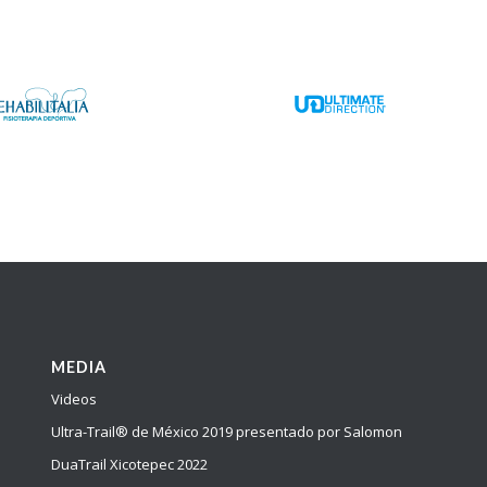
MEDIA
Videos
Ultra-Trail® de México 2019 presentado por Salomon
DuaTrail Xicotepec 2022