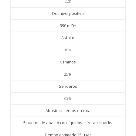
22K
Desnivel positivo
990 m D+
Asfalto
10%
Caminos
25%
Senderos
65%
Abastecimientos en ruta
5 puntos de abasto con líquidos + fruta + snacks
Tiempo estimado 1º lugar