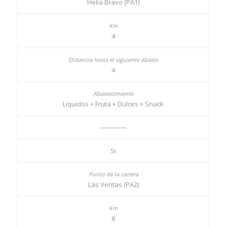
Helia Bravo (PA1)
4
4
Líquidos + Fruta + Dulces + Snack
————
Si
Las Ventas (PA2)
8