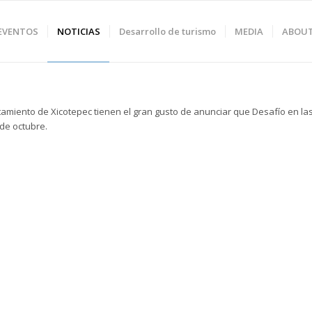
 EVENTOS
NOTICIAS
Desarrollo de turismo
MEDIA
ABOU
miento de Xicotepec tienen el gran gusto de anunciar que Desafío en la
de octubre.