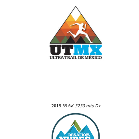
2019
59.6
K 3230 mts D+