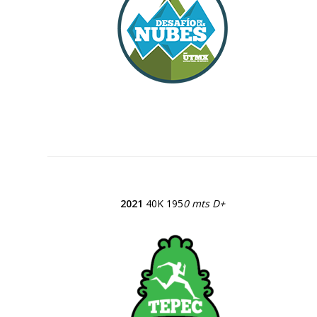
2021
40K 195
0 mts D+