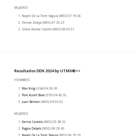
MUJERES
Nayeli De La Torre Segura (MEX) 07:19:26
Denise Zelaya (MEX) 07:35:23
Gloria Ramos Castillo (MEX) 08:03:51
Resultados DEN 2024 by UTMX®>>
HOMBRES
Max King
(USA) 04:36:30
Pere Aurell Bove
(ESP) 04:45:35
Juan Belman
(MEX) 04:55:02
MUJERES
Karina Carsolio
(MEX) 05:38:32
Ragna Debats
(NED) 06:29:45
Nayeli De La Torre Segura
(MEX) 06:39:20