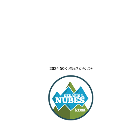
2024 50
K
3050 mts D+