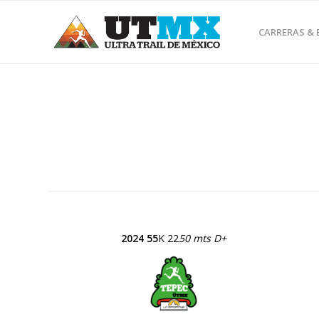
CARRERAS &
2024 55
K 22
50 mts D+