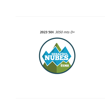
2023 50
K
3050 mts D+