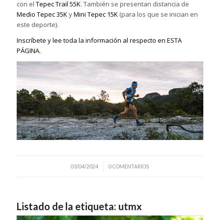
con el
Tepec Trail 55K
. También se presentan distancia de
Medio Tepec 35K
y
Mini Tepec 15K
(para los que se inician en
este deporte).
Inscríbete y lee toda la información al respecto en ESTA
PÁGINA.
/
03/04/2024
0 COMENTARIOS
Listado de la etiqueta:
utmx